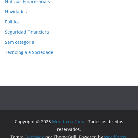
Notícias Empresariais
Novidades
Política
Seguridad Financiera
Sem categoria
Tecnologia e Sociedade
Copyright © 2026
Mundo da Fama
. Todos os direitos
reservados.
Tema:
ColorMag
por ThemeGrill. Powered by
WordPress
.