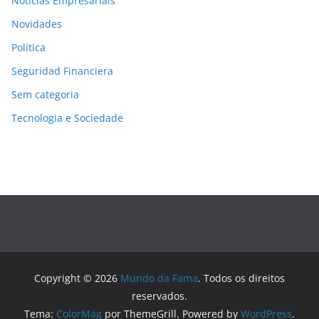
Notícias Empresariais
Novidades
Política
Seguridad Financiera
Sem categoria
Tecnologia e Sociedade
Copyright © 2026
Mundo da Fama
. Todos os direitos
reservados.
Tema:
ColorMag
por ThemeGrill. Powered by
WordPress
.