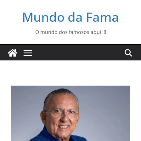
Pular
Mundo da Fama
para
o
conteúdo
O mundo dos famosos aqui !!!