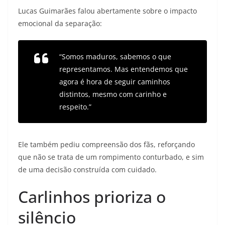
Lucas Guimarães falou abertamente sobre o impacto
emocional da separação:
“Somos maduros, sabemos o que
representamos. Mas entendemos que
agora é hora de seguir caminhos
distintos, mesmo com carinho e
respeito.”
Ele também pediu compreensão dos fãs, reforçando
que não se trata de um rompimento conturbado, e sim
de uma decisão construída com cuidado.
Carlinhos prioriza o
silêncio