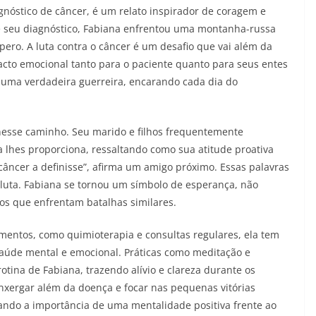
agnóstico de câncer, é um relato inspirador de coragem e
 seu diagnóstico, Fabiana enfrentou uma montanha-russa
ero. A luta contra o câncer é um desafio que vai além da
cto emocional tanto para o paciente quanto para seus entes
 uma verdadeira guerreira, encarando cada dia do
 nesse caminho. Seu marido e filhos frequentemente
 lhes proporciona, ressaltando como sua atitude proativa
 câncer a definisse”, afirma um amigo próximo. Essas palavras
uta. Fabiana se tornou um símbolo de esperança, não
os que enfrentam batalhas similares.
tamentos, como quimioterapia e consultas regulares, ela tem
aúde mental e emocional. Práticas como meditação e
otina de Fabiana, trazendo alívio e clareza durante os
nxergar além da doença e focar nas pequenas vitórias
tando a importância de uma mentalidade positiva frente ao