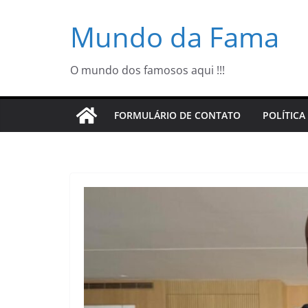
Pular
Mundo da Fama
para
o
conteúdo
O mundo dos famosos aqui !!!
FORMULÁRIO DE CONTATO
POLÍTICA