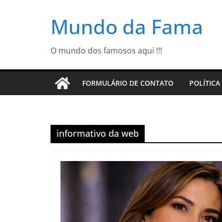
Pular
Mundo da Fama
para
o
conteúdo
O mundo dos famosos aqui !!!
FORMULÁRIO DE CONTATO
POLÍTICA
informativo da web