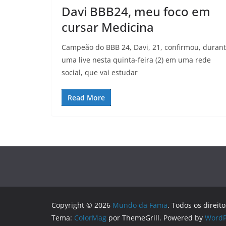
Davi BBB24, meu foco em
cursar Medicina
Campeão do BBB 24, Davi, 21, confirmou, duran
uma live nesta quinta-feira (2) em uma rede
social, que vai estudar
Read More
Copyright © 2026
Mundo da Fama
. Todos os direit
Tema:
ColorMag
por ThemeGrill. Powered by
WordP