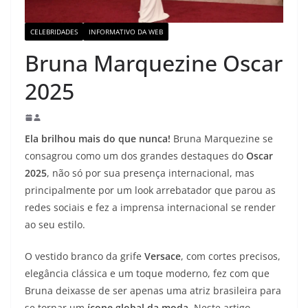
CELEBRIDADES
INFORMATIVO DA WEB
Bruna Marquezine Oscar
2025
Ela brilhou mais do que nunca!
Bruna Marquezine se
consagrou como um dos grandes destaques do
Oscar
2025
, não só por sua presença internacional, mas
principalmente por um look arrebatador que parou as
redes sociais e fez a imprensa internacional se render
ao seu estilo.
O vestido branco da grife
Versace
, com cortes precisos,
elegância clássica e um toque moderno, fez com que
Bruna deixasse de ser apenas uma atriz brasileira para
se tornar um
ícone global da moda
. Neste artigo,