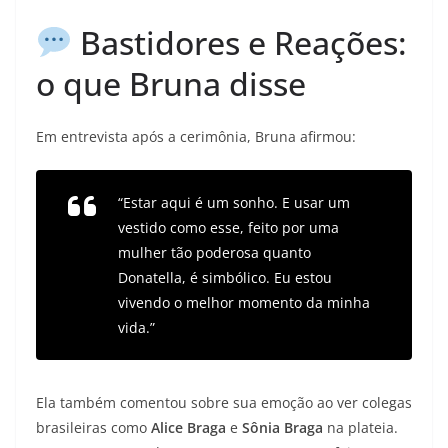
Bastidores e Reações:
o que Bruna disse
Em entrevista após a cerimônia, Bruna afirmou:
“Estar aqui é um sonho. E usar um
vestido como esse, feito por uma
mulher tão poderosa quanto
Donatella, é simbólico. Eu estou
vivendo o melhor momento da minha
vida.”
Ela também comentou sobre sua emoção ao ver colegas
brasileiras como
Alice Braga
e
Sônia Braga
na plateia.