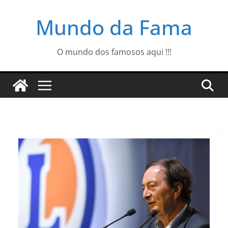
Pular
Mundo da Fama
para
o
conteúdo
O mundo dos famosos aqui !!!