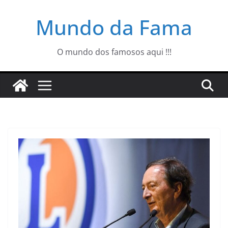
Pular
Mundo da Fama
para
o
conteúdo
O mundo dos famosos aqui !!!